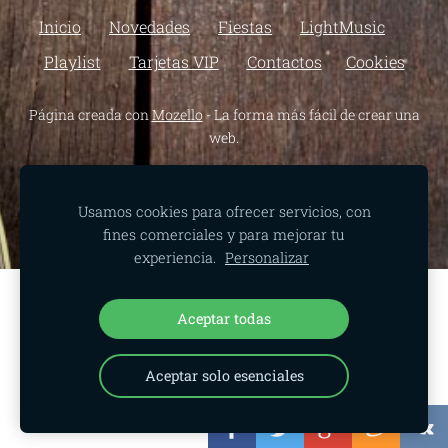
Inicio
Novedades
Fiestas
LightMusic
Playlist
Tarjetas VIP
Contactos
Cookies
Página creada con
Mozello
- La forma más fácil de crear una
web.
Usamos cookies para ofrecer servicios, con
fines comerciales y para mejorar tu
experiencia.
Personalizar
Crea tu sitio web o tienda online con
Aceptar todas
Mozello.
Rápido, fácil, sin programación.
Aceptar solo esenciales
Más información