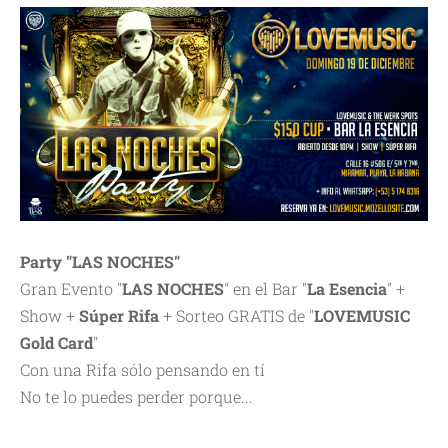
Party "LAS NOCHES"
Gran Evento "
LAS NOCHES
" en el Bar "
La Esencia
" +
Show +
Súper Rifa
+ Sorteo GRATIS de "
LOVEMUSIC
Gold Card
"
Con una Rifa sólo pensando en tí
No te lo puedes perder porque...