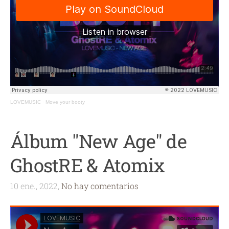
LOVEMUSIC
·
Move your booty
Álbum "New Age" de
GhostRE & Atomix
10 ene., 2022,
No hay comentarios