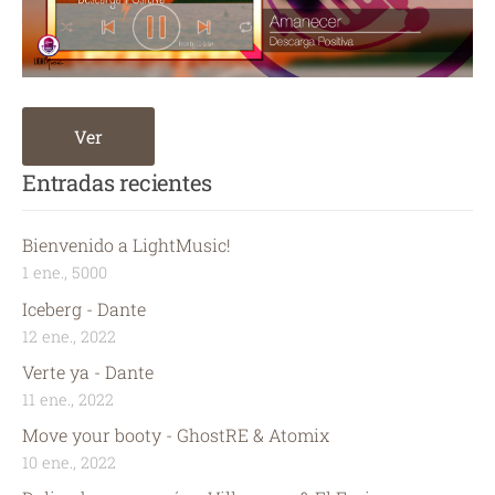
Ver
Entradas recientes
Bienvenido a LightMusic!
1 ene., 5000
Iceberg - Dante
12 ene., 2022
Verte ya - Dante
11 ene., 2022
Move your booty - GhostRE & Atomix
10 ene., 2022