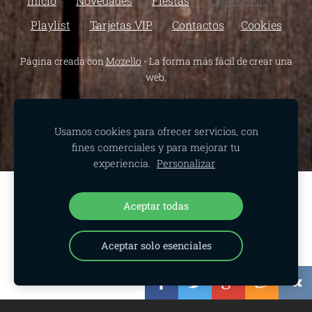
Inicio
Novedades
Fiestas
LightMusic
Playlist
Tarjetas VIP
Contactos
Cookies
Página creada con
Mozello
- La forma más fácil de crear una
web.
Usamos cookies para ofrecer servicios, con
fines comerciales y para mejorar tu
experiencia.
Personalizar
Crea tu sitio web o tienda online con
Aceptar todas
Mozello.
Rápido, fácil, sin programación.
Aceptar solo esenciales
Más información