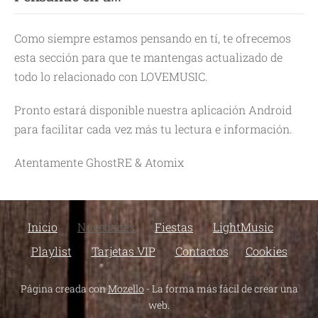
Como siempre estamos pensando en tí, te ofrecemos
esta sección para que te mantengas actualizado de
todo lo relacionado con LOVEMUSIC.
Pronto estará disponible nuestra aplicación Android
para facilitar cada vez más tu lectura e información.
Atentamente GhostRE & Atomix
Inicio
Novedades
Fiestas
LightMusic
Playlist
Tarjetas VIP
Contactos
Cookies
Página creada con
Mozello
- La forma más fácil de crear una
web.